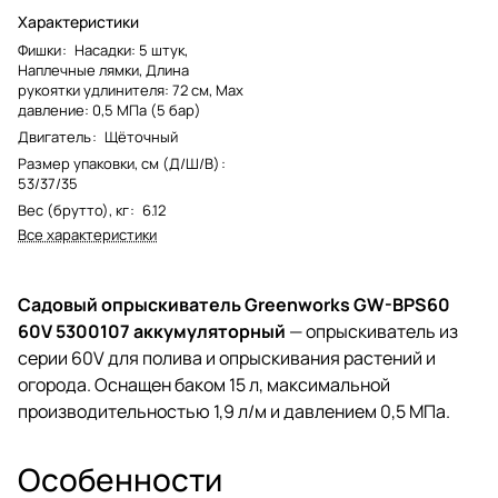
Характеристики
Фишки
:
Насадки: 5 штук,
Наплечные лямки, Длина
рукоятки удлинителя: 72 см, Max
давление: 0,5 МПа (5 бар)
Двигатель
:
Щёточный
Размер упаковки, см (Д/Ш/В)
:
53/37/35
Вес (брутто), кг
:
6.12
Все характеристики
Садовый опрыскиватель Greenworks GW-BPS60
60V 5300107 аккумуляторный
— опрыскиватель из
серии 60V для полива и опрыскивания растений и
огорода. Оснащен баком 15 л, максимальной
производительностью 1,9 л/м и давлением 0,5 МПа.
Особенности