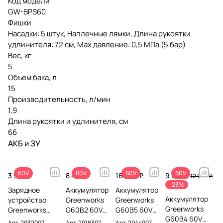
Код модели
GW-BPS60
Фишки
Насадки: 5 штук, Наплечные лямки, Длина рукоятки
удлинителя: 72 см, Max давление: 0,5 МПа (5 бар)
Вес, кг
5
Объем бака, л
15
Производительность, л/мин
1,9
Длина рукоятки и удлинителя, см
66
АКБ и ЗУ
60V
60V
60V
60V
3 990 ₽
8 490 ₽
16 990 ₽
9 990 ₽
12 990 ₽
-23%
Зарядное
Аккумулятор
Аккумулятор
Аккумулятор
устройство
Greenworks
Greenworks
Greenworks
Greenworks
G60B2 60V
G60B5 60V
G60B4 60V
G60UC 60V
2918307 (2 Ач)
2944907 (5
Арт.
2932007
Арт.
2918307
Арт.
2944907