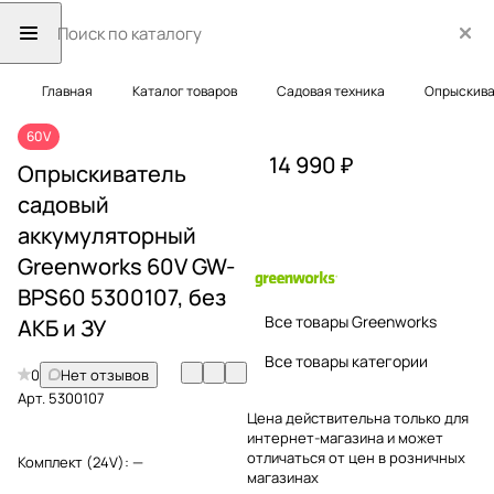
Главная
Каталог товаров
Садовая техника
Опрыскива
60V
14 990 ₽
Опрыскиватель
садовый
аккумуляторный
Greenworks 60V GW-
BPS60 5300107, без
Все товары Greenworks
АКБ и ЗУ
Все товары категории
0
Нет отзывов
Арт.
5300107
Цена действительна только для
интернет-магазина и может
отличаться от цен в розничных
Комплект (24V):
—
магазинах