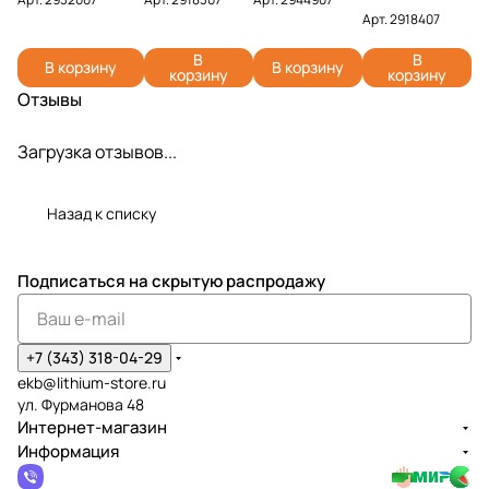
2918407 (4 Ач)
2932007 (2 А)
Ач)
Арт.
2918407
В
В
В корзину
В корзину
корзину
корзину
Отзывы
Загрузка отзывов...
Назад к списку
Подписаться
на скрытую распродажу
+7 (343) 318-04-29
ekb@lithium-store.ru
ул. Фурманова 48
Интернет-магазин
Информация