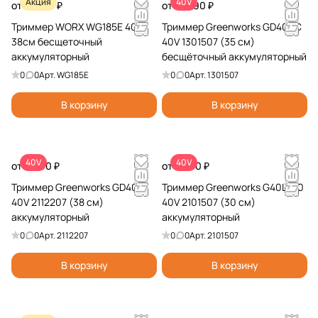
Акция
40V
от 18 490 ₽
от 14 990 ₽
Триммер WORX WG185E 40V
Триммер Greenworks GD40BC
38см бесщеточный
40V 1301507 (35 см)
аккумуляторный
бесщёточный аккумуляторный
0
0
Арт.
WG185E
0
0
Арт.
1301507
В корзину
В корзину
40V
40V
от 9 990 ₽
от 8 990 ₽
Триммер Greenworks GD40LT
Триммер Greenworks G40LT30
40V 2112207 (38 см)
40V 2101507 (30 см)
аккумуляторный
аккумуляторный
0
0
Арт.
2112207
0
0
Арт.
2101507
В корзину
В корзину