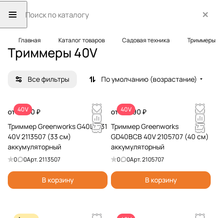
Главная
Каталог товаров
Садовая техника
Триммеры
Триммеры 40V
Все фильтры
По умолчанию (возрастание)
40V
40V
от 8 990 ₽
от 18 990 ₽
Триммер Greenworks G40LT331
Триммер Greenworks
40V 2113507 (33 см)
GD40BCB 40V 2105707 (40 см)
аккумуляторный
аккумуляторный
0
0
Арт.
2113507
0
0
Арт.
2105707
В корзину
В корзину