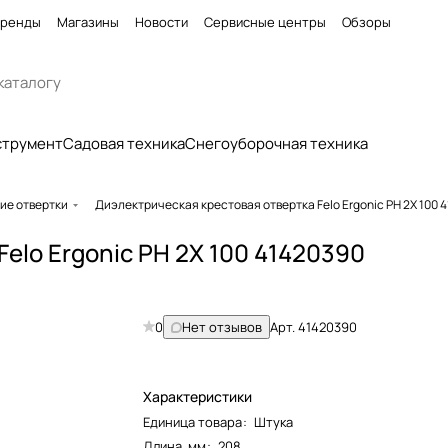
ренды
Магазины
Новости
Сервисные центры
Обзоры
струмент
Садовая техника
Снегоуборочная техника
ие отвертки
Диэлектрическая крестовая отвертка Felo Ergonic PH 2X 100 
elo Ergonic PH 2X 100 41420390
0
Нет отзывов
Арт.
41420390
Характеристики
Единица товара
:
Штука
Длина, мм
:
208