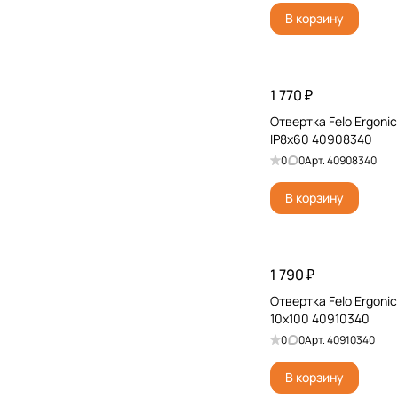
В корзину
1 770 ₽
Отвертка Felo Ergonic 
IP8x60 40908340
0
0
Арт.
40908340
В корзину
1 790 ₽
Отвертка Felo Ergonic 
10x100 40910340
0
0
Арт.
40910340
В корзину