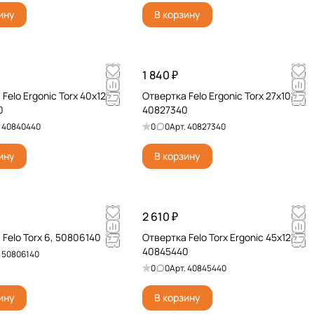
ину
В корзину
1 840 ₽
Felo Ergonic Torx 40х125
Отвертка Felo Ergonic Torx 27х100
0
40827340
.
40840440
0
0
Арт.
40827340
ину
В корзину
2 610 ₽
Felo Torx 6, 50806140
Отвертка Felo Torx Ergonic 45x125
40845440
.
50806140
0
0
Арт.
40845440
ину
В корзину