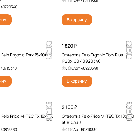
0
0
Арт.
90809340
.
40720340
ину
В корзину
1 820 ₽
Felo Ergonic Torx 15х100
Отвертка Felo Ergonic Torx Plus
IP20x100 40920340
.
40715340
0
0
Арт.
40920340
ину
В корзину
2 160 ₽
Felo Frico M-TEC TX 15x100
Отвертка Felo Frico M-TEC TX 10x100
0
50810330
.
50815330
0
0
Арт.
50810330