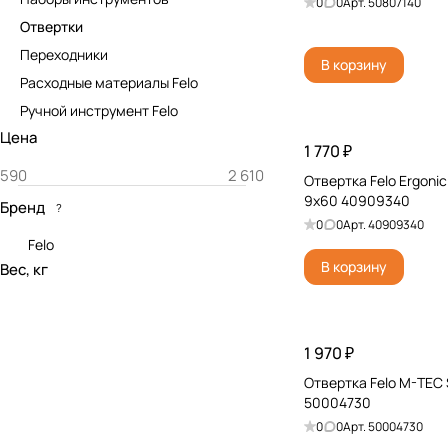
0
0
Арт.
50807140
Отвертки
Переходники
В корзину
Расходные материалы Felo
Ручной инструмент Felo
Цена
1 770 ₽
Отвертка Felo Ergonic 
9x60 40909340
Бренд
?
0
0
Арт.
40909340
Felo
В корзину
Вес, кг
1 970 ₽
Отвертка Felo M-TEC 
50004730
0
0
Арт.
50004730