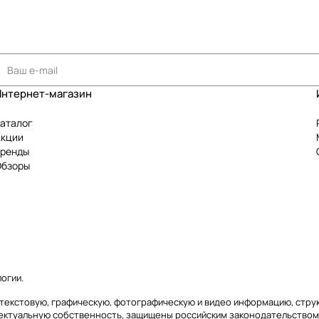
Интернет-магазин
аталог
Акции
Бренды
Обзоры
логии
.
сь) текстовую, графическую, фотографическую и видео информацию, стр
лектуальную собственность, защищены российским законодательством