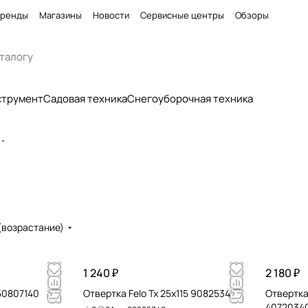
ренды
Магазины
Новости
Сервисные центры
Обзоры
струмент
Садовая техника
Снегоуборочная техника
(возрастание)
1 240 ₽
2 180 ₽
 50807140
Отвертка Felo Tx 25x115 90825340
Отвертка 
4072034