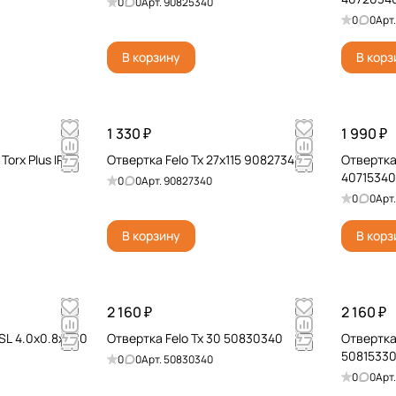
0
0
Арт.
90825340
0
0
Арт
В корзину
В корз
1 330 ₽
1 990 ₽
Torx Plus IP
Отвертка Felo Tx 27x115 90827340
Отвертка 
40715340
0
0
Арт.
90827340
0
0
Арт
В корзину
В корз
2 160 ₽
2 160 ₽
SL 4.0x0.8x200
Отвертка Felo Tx 30 50830340
Отвертка 
5081533
0
0
Арт.
50830340
0
0
Арт