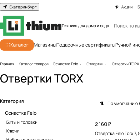
Екатеринбург
Акции
Б
Техника для дома и сада
Каталог
Магазины
Подарочные сертификаты
Ручной ин
Главная
Каталог товаров
Оснастка Felo
Отвертки
Отвертки TORX
Отвертки TORX
Категория
По умолчанию 
Оснастка Felo
Биты и головки
2 160 ₽
Ключи
Отвертка Felo Torx 7,
Наборы инструментов