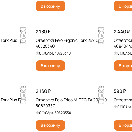
В корзину
В корз
2 180 ₽
2 440 ₽
Torx Plus
Отвертка Felo Ergonic Torx 25х100
Отвертка 
40725340
4084044
0
0
Арт.
40725340
0
0
Арт
В корзину
В корз
2 160 ₽
590 ₽
Torx Plus IP
Отвертка Felo Frico M-TEC TX 20x100
Отвертка 
50820330
0
0
Арт
0
0
Арт.
50820330
В корзину
В корз