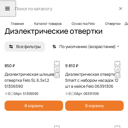
Главная
Каталог товаров
Оснастка Felo
Отвертки
Д
Диэлектрические отвертки
Все фильтры
По умолчанию (возрастание)
850 ₽
9 810 ₽
Диэлектрическая шлицевая
Диэлектрическая отвертка
отвертка Felo SL 6,5x1,2
Smart с набором насадок 12
51306590
шт в кейсе Felo 06391306
0
0
Арт.
51306590
0
0
Арт.
06391306
В корзину
В корзину