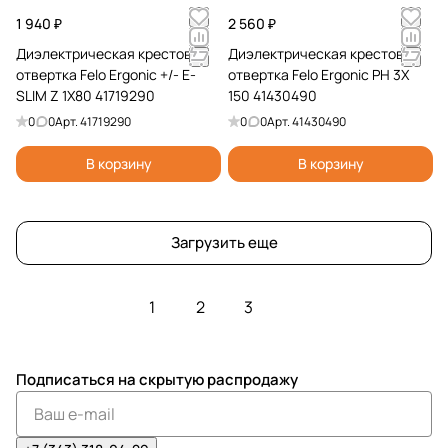
1 940 ₽
2 560 ₽
Диэлектрическая крестовая
Диэлектрическая крестовая
отвертка Felo Ergonic +/- E-
отвертка Felo Ergonic PH 3X
SLIM Z 1X80 41719290
150 41430490
0
0
Арт.
41719290
0
0
Арт.
41430490
В корзину
В корзину
Загрузить еще
1
2
3
Подписаться
на скрытую распродажу