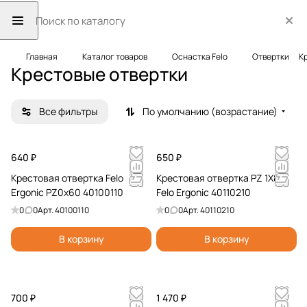
Главная
Каталог товаров
Оснастка Felo
Отвертки
К
Крестовые отвертки
Все фильтры
По умолчанию (возрастание)
640 ₽
650 ₽
Крестовая отвертка Felo
Крестовая отвертка PZ 1X80
Ergonic PZ0x60 40100110
Felo Ergonic 40110210
0
0
Арт.
40100110
0
0
Арт.
40110210
В корзину
В корзину
700 ₽
1 470 ₽