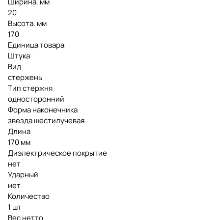
Ширина, мм
20
Высота, мм
170
Единица товара
Штука
Вид
стержень
Тип стержня
односторонний
Форма наконечника
звезда шестилучевая
Длина
170 мм
Диэлектрическое покрытие
нет
Ударный
нет
Количество
1 шт
Вес нетто