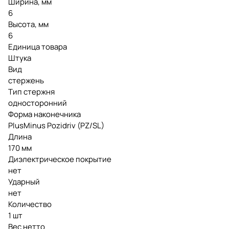
Ширина, мм
6
Высота, мм
6
Единица товара
Штука
Вид
стержень
Тип стержня
односторонний
Форма наконечника
PlusMinus Pozidriv (PZ/SL)
Длина
170 мм
Диэлектрическое покрытие
нет
Ударный
нет
Количество
1 шт
Вес нетто