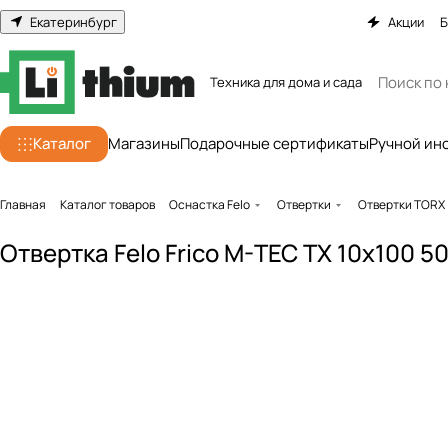
Екатеринбург
Акции
Б
Техника для дома и сада
Каталог
Магазины
Подарочные сертификаты
Ручной ин
Главная
Каталог товаров
Оснастка Felo
Отвертки
Отвертки TORX
Отвертка Felo Frico M-TEC TX 10x100 5