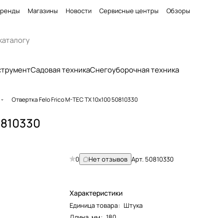
ренды
Магазины
Новости
Сервисные центры
Обзоры
струмент
Садовая техника
Снегоуборочная техника
Отвертка Felo Frico M-TEC TX 10x100 50810330
0810330
0
Нет отзывов
Арт.
50810330
Характеристики
Единица товара
:
Штука
Длина, мм
:
180