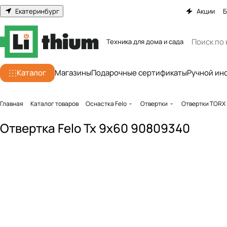
Екатеринбург
Акции
Б
Техника для дома и сада
Каталог
Магазины
Подарочные сертификаты
Ручной ин
Главная
Каталог товаров
Оснастка Felo
Отвертки
Отвертки TORX
Отвертка Felo Tx 9x60 90809340