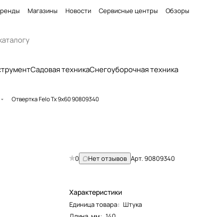
ренды
Магазины
Новости
Сервисные центры
Обзоры
струмент
Садовая техника
Снегоуборочная техника
Отвертка Felo Tx 9x60 90809340
0
Нет отзывов
Арт.
90809340
Характеристики
Единица товара
:
Штука
Длина, мм
:
140