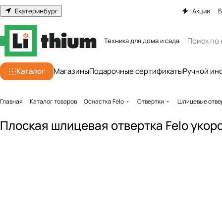
Екатеринбург
Акции
Б
Техника для дома и сада
Каталог
Магазины
Подарочные сертификаты
Ручной ин
Главная
Каталог товаров
Оснастка Felo
Отвертки
Шлицевые отве
Плоская шлицевая отвертка Felo укор