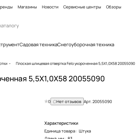
ренды
Магазины
Новости
Сервисные центры
Обзоры
струмент
Садовая техника
Снегоуборочная техника
ртки
Плоская шлицевая отвертка Felo укороченная 5,5X1,0X58 20055090
оченная 5,5X1,0X58 20055090
0
Нет отзывов
Арт.
20055090
Характеристики
Единица товара
:
Штука
Длина, мм
:
83