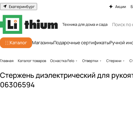
Екатеринбург
Акции
Б
Техника для дома и сада
Каталог
Магазины
Подарочные сертификаты
Ручной ин
Главная
Каталог товаров
Оснастка Felo
Отвертки
Стержни
С
Стержень диэлектрический для рукоятк
06306594