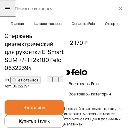
Главная
Каталог товаров
Оснастка Felo
Отвертки
Стержень
2 170 ₽
диэлектрический
для рукоятки E-Smart
SLIM +/- H 2x100 Felo
06322394
0
Нет отзывов
Все товары Felo
Арт.
06322394
Все товары категории
В корзину
Цена действительна только для
интернет-магазина и может
отличаться от цен в розничных
Купить в 1 клик
магазинах