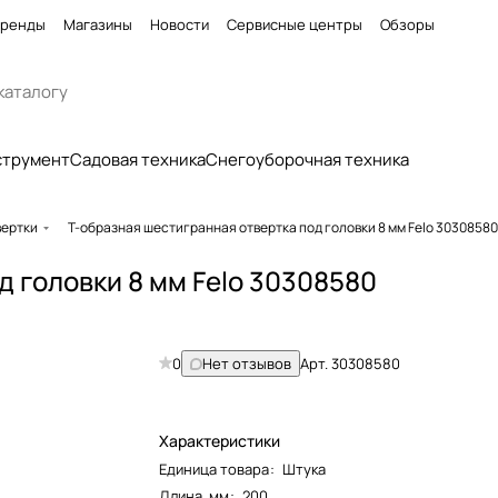
ренды
Магазины
Новости
Сервисные центры
Обзоры
струмент
Садовая техника
Снегоуборочная техника
вертки
Т-образная шестигранная отвертка под головки 8 мм Felo 30308580
д головки 8 мм Felo 30308580
0
Нет отзывов
Арт.
30308580
Характеристики
Единица товара
:
Штука
Длина, мм
:
200