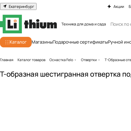
Екатеринбург
Акции
Б
Техника для дома и сада
Каталог
Магазины
Подарочные сертификаты
Ручной ин
Главная
Каталог товаров
Оснастка Felo
Отвертки
Т-Образные от
Т-образная шестигранная отвертка по